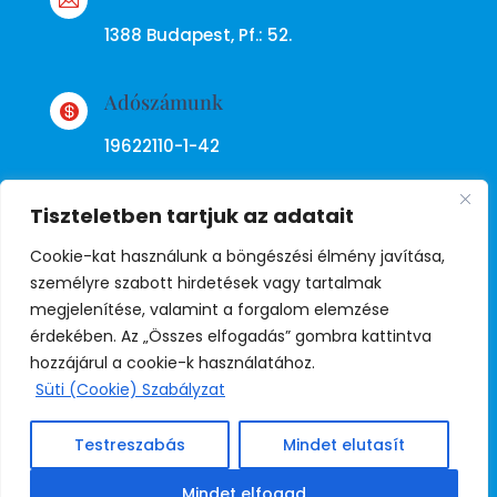
1388 Budapest, Pf.: 52.
Adószámunk

19622110-1-42
Tiszteletben tartjuk az adatait
Cookie-kat használunk a böngészési élmény javítása,
személyre szabott hirdetések vagy tartalmak
megjelenítése, valamint a forgalom elemzése
Adatkezelési tájékoztató
érdekében. Az „Összes elfogadás” gombra kattintva
hozzájárul a cookie-k használatához.
Süti (Cookie) Szabályzat
© Copyright Független Rendőr
Szakszervezet
Testreszabás
Mindet elutasít
Weboldal:
Juda
Mindet elfogad