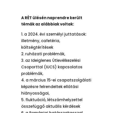
A RÉT ülésén naprendre került
témák az alábbiak voltak:
a 2024. évi személyi juttatások:
illetmény, cafetéria,
költségtérítések
ruházati problémák,
az Ideiglenes Útlevélkezelési
Csoporttal (IUCS) kapcsolatos
problémák,
a március 15-ei csapatszolgálati
képzésre felrendeltek ellátási
hiányosságai,
fluktuáció, létszámhelyzettel
összefüggő aktuális kérdések
a Romániai határszakasszal