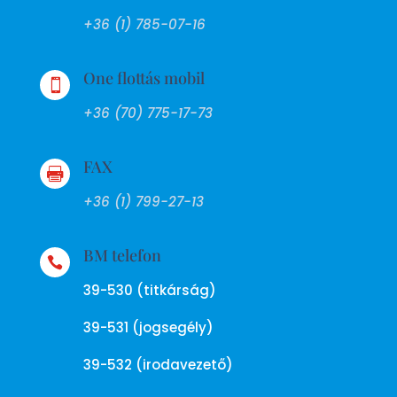
+36 (1) 785-07-16
One flottás mobil

+36 (70) 775-17-73
FAX

+36 (1) 799-27-13
BM telefon

39-530 (titkárság)
39-531 (jogsegély)
39-532 (irodavezető)