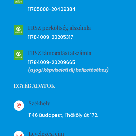
11705008-20409384
FRSZ perköltség alszámla
11784009-20205317
FRSZ támogatási alszámla
11784009-20209665
(a jogi képviseleti díj befizetéséhez)
EGYÉB ADATOK
Székhely

1146 Budapest, Thököly út 172.
Levelezési cím
