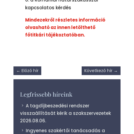
kapcsolatos kérdés
Mindezekről részletes információ
olvasható az innen letölthető
főtitkári tájékoztatóban.
←
Előző hír
Következő hír
→
Legfrissebb híreink
A tagdíjbeszedési rendszer
visszaállítását kérik a szakszervezetek
2026.08.06.
Ingyenes szakértői tanácsadás a