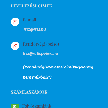
LEVELEZÉSI CÍMEK
E-mail
l
frsz@frsz.hu
Rendőrségi (belső)
l
frsz@orfk.police.hu
(Rendőrségi levelezési címünk jelenleg
nem működik!)
SZÁMLASZÁMOK
Folyószámlánk