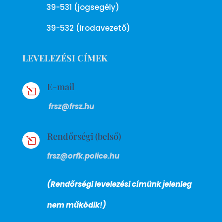
39-531 (jogsegély)
39-532 (irodavezető)
LEVELEZÉSI CÍMEK
E-mail
l
frsz@frsz.hu
Rendőrségi (belső)
l
frsz@orfk.police.hu
(Rendőrségi levelezési címünk jelenleg
nem működik!)