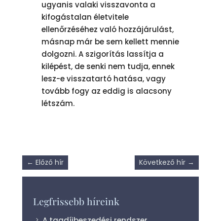
ugyanis valaki visszavonta a
kifogástalan életvitele
ellenőrzéséhez való hozzájárulást,
másnap már be sem kellett mennie
dolgozni. A szigorítás lassítja a
kilépést, de senki nem tudja, ennek
lesz-e visszatartó hatása, vagy
tovább fogy az eddig is alacsony
létszám.
←
Előző hír
Következő hír
→
Legfrissebb híreink
A tagdíjbeszedési rendszer