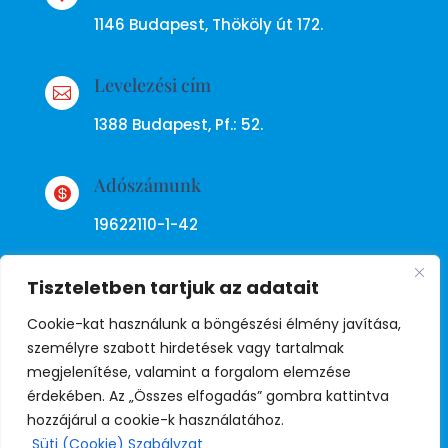
1146 Budapest, Thököly út 172.
Levelezési cím

1388 Budapest, Pf.: 52.
Adószámunk

19622110-1-42
Tiszteletben tartjuk az adatait
Cookie-kat használunk a böngészési élmény javítása,
személyre szabott hirdetések vagy tartalmak
megjelenítése, valamint a forgalom elemzése
Adatkezelési tájékoztató
érdekében. Az „Összes elfogadás” gombra kattintva
hozzájárul a cookie-k használatához.
Süti (Cookie) Szabályzat