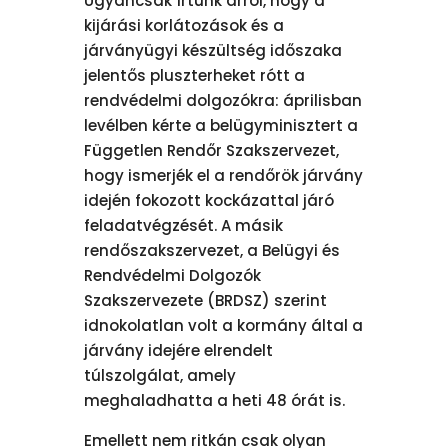
Ugyancsak írtunk arról, hogy a
kijárási korlátozások és a
járványügyi készültség időszaka
jelentős pluszterheket rótt a
rendvédelmi dolgozókra: áprilisban
levélben kérte a belügyminisztert a
Független Rendőr Szakszervezet,
hogy ismerjék el a rendőrök járvány
idején fokozott kockázattal járó
feladatvégzését. A másik
rendőszakszervezet, a Belügyi és
Rendvédelmi Dolgozók
Szakszervezete (BRDSZ) szerint
idnokolatlan volt a kormány által a
járvány idejére elrendelt
túlszolgálat, amely
meghaladhatta a heti 48 órát is.
Emellett nem ritkán csak olyan