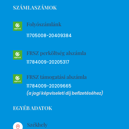
SZÁMLASZÁMOK
Folyószámlánk
11705008-20409384
FRSZ perköltség alszámla
11784009-20205317
FRSZ támogatási alszámla
11784009-20209665
(a jogi képviseleti díj befizetéséhez)
EGYÉB ADATOK
Székhely
