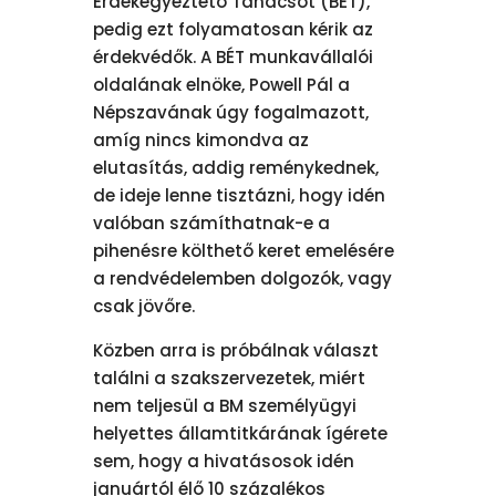
Érdekegyeztető Tanácsot (BÉT),
pedig ezt folyamatosan kérik az
érdekvédők. A BÉT munkavállalói
oldalának elnöke, Powell Pál a
Népszavának úgy fogalmazott,
amíg nincs kimondva az
elutasítás, addig reménykednek,
de ideje lenne tisztázni, hogy idén
valóban számíthatnak-e a
pihenésre költhető keret emelésére
a rendvédelemben dolgozók, vagy
csak jövőre.
Közben arra is próbálnak választ
találni a szakszervezetek, miért
nem teljesül a BM személyügyi
helyettes államtitkárának ígérete
sem, hogy a hivatásosok idén
januártól élő 10 százalékos