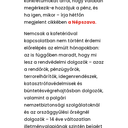
konkrétumokat arról, hogy valóban
megérkezik-e hozzájuk a pénz, és
ha igen, mikor – írja hétfőn
megjelent cikkében
a Népszava.
Nemcsak a kafetériával
kapcsolatban nem történt érdemi
előrelépés az elmúlt hónapokban:
az is függőben maradt, hogy mi
lesz a rendvédelmi dolgozók – azaz
a rendőrök, pénzügyőrök,
terrorelhárítók, idegenrendészek,
katasztrófavédelmisek és
büntetésvégrehajtásban dolgozók,
valamint a polgári
nemzetbiztonsági szolgálatoknál
és az országgyűlési őrségnél
dolgozók – 14 éve változatlan
illetményalapjának szintén beígért