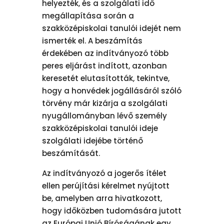
helyezték, és a szolgálati idő
megállapítása során a
szakközépiskolai tanulói idejét nem
ismerték el. A beszámítás
érdekében az indítványozó több
peres eljárást indított, azonban
keresetét elutasították, tekintve,
hogy a honvédek jogállásáról szóló
törvény már kizárja a szolgálati
nyugállományban lévő személy
szakközépiskolai tanulói ideje
szolgálati idejébe történő
beszámítását.
Az indítványozó a jogerős ítélet
ellen perújítási kérelmet nyújtott
be, amelyben arra hivatkozott,
hogy időközben tudomására jutott
az Európai Unió Bíróságának egy