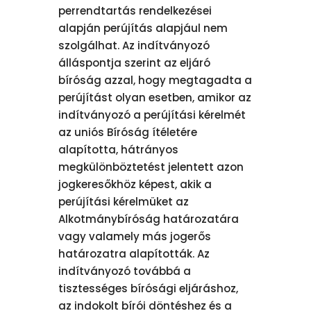
perrendtartás rendelkezései
alapján perújítás alapjául nem
szolgálhat. Az indítványozó
álláspontja szerint az eljáró
bíróság azzal, hogy megtagadta a
perújítást olyan esetben, amikor az
indítványozó a perújítási kérelmét
az uniós Bíróság ítéletére
alapította, hátrányos
megkülönböztetést jelentett azon
jogkeresőkhöz képest, akik a
perújítási kérelmüket az
Alkotmánybíróság határozatára
vagy valamely más jogerős
határozatra alapították. Az
indítványozó továbbá a
tisztességes bírósági eljáráshoz,
az indokolt bírói döntéshez és a