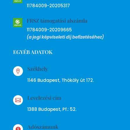
11784009-20205317
FRSZ támogatási alszámla
11784009-20209665
(a jogi képviseleti díj befizetéséhez)
EGYÉB ADATOK
Székhely

1146 Budapest, Thököly út 172.
Levelezési cím

1388 Budapest, Pf.: 52.
Adószámunk
