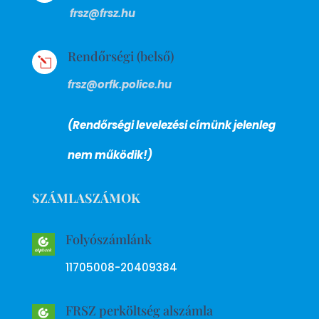
frsz@frsz.hu
Rendőrségi (belső)
l
frsz@orfk.police.hu
(Rendőrségi levelezési címünk jelenleg
nem működik!)
SZÁMLASZÁMOK
Folyószámlánk
11705008-20409384
FRSZ perköltség alszámla