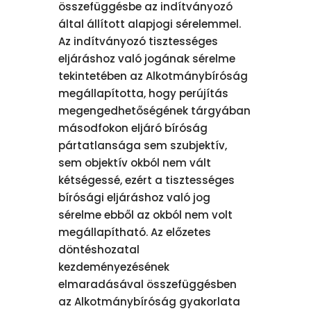
összefüggésbe az indítványozó
által állított alapjogi sérelemmel.
Az indítványozó tisztességes
eljáráshoz való jogának sérelme
tekintetében az Alkotmánybíróság
megállapította, hogy perújítás
megengedhetőségének tárgyában
másodfokon eljáró bíróság
pártatlansága sem szubjektív,
sem objektív okból nem vált
kétségessé, ezért a tisztességes
bírósági eljáráshoz való jog
sérelme ebből az okból nem volt
megállapítható. Az előzetes
döntéshozatal
kezdeményezésének
elmaradásával összefüggésben
az Alkotmánybíróság gyakorlata