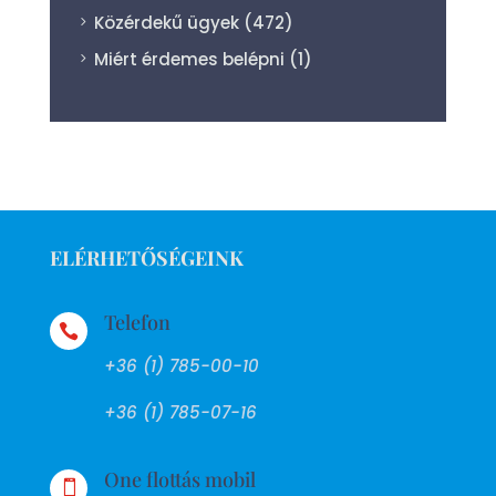
Közérdekű ügyek
(472)
Miért érdemes belépni
(1)
ELÉRHETŐSÉGEINK
Telefon

+36 (1) 785-00-10
+36 (1) 785-07-16
One flottás mobil
