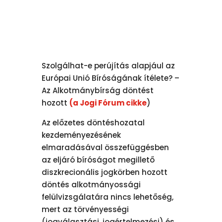
Szolgálhat-e perújítás alapjául az
Európai Unió Bíróságának ítélete? –
Az Alkotmánybírság döntést
hozott
(a Jogi Fórum cikke
)
Az előzetes döntéshozatal
kezdeményezésének
elmaradásával összefüggésben
az eljáró bíróságot megillető
diszkrecionális jogkörben hozott
döntés alkotmányossági
felülvizsgálatára nincs lehetőség,
mert az törvényességi
(jogválasztási, jogértelmezési) és