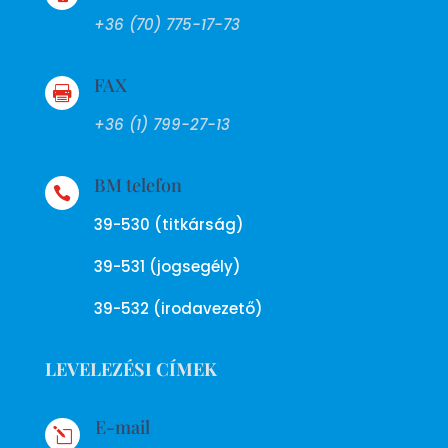
+36 (70) 775-17-73
FAX

+36 (1) 799-27-13
BM telefon

39-530 (titkárság)
39-531 (jogsegély)
39-532 (irodavezető)
LEVELEZÉSI CÍMEK
E-mail
l