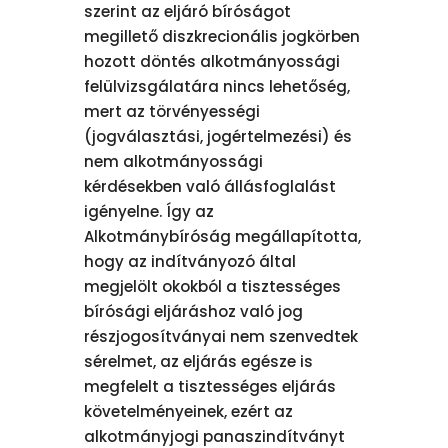
szerint az eljáró bíróságot
megillető diszkrecionális jogkörben
hozott döntés alkotmányossági
felülvizsgálatára nincs lehetőség,
mert az törvényességi
(jogválasztási, jogértelmezési) és
nem alkotmányossági
kérdésekben való állásfoglalást
igényelne. Így az
Alkotmánybíróság megállapította,
hogy az indítványozó által
megjelölt okokból a tisztességes
bírósági eljáráshoz való jog
részjogosítványai nem szenvedtek
sérelmet, az eljárás egésze is
megfelelt a tisztességes eljárás
követelményeinek, ezért az
alkotmányjogi panaszindítványt