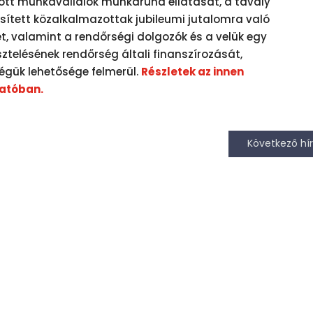
ott munkavállalók munkaruha ellátását, a tavaly
ített közalkalmazottak jubileumi jutalomra való
, valamint a rendőrségi dolgozók és a velük egy
ztelésének rendőrség általi finanszírozását,
égük lehetősége felmerül.
Részletek az innen
tatóban.
Következő hír