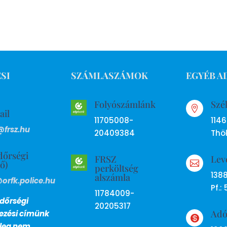
SI
SZÁMLASZÁMOK
EGYÉB A
Folyószámlánk
Szé

ail
11705008-
114
@frsz.hu
20409384
Thök
dőrségi
FRSZ
Lev
ső)

perköltség
138
alszámla
@orfk.police.hu
Pf.: 
11784009-
dőrségi
20205317
Ad
lezési címünk

nleg nem