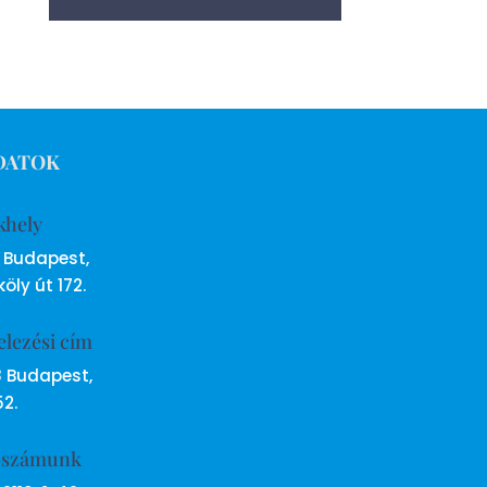
DATOK
khely
6 Budapest,
öly út 172.
elezési cím
8 Budapest,
52.
ószámunk