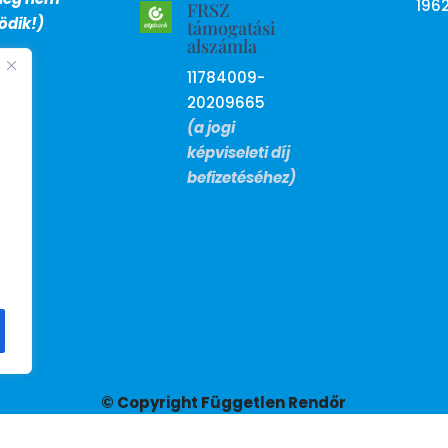
196
FRSZ
dik!)
támogatási
alszámla
11784009-
20209665
(a jogi
képviseleti díj
befizetéséhez)
© Copyright Független Rendőr
Szakszervezet