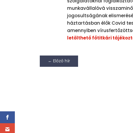
szolgálatoknál foglalkoztat
munkavállalóvá visszaminős
jogosultságának elismerését
háztartásban élők Covid tes
amennyiben vírusfertőzötts
letölthető főtitkári tájékoz
←
Előző hír