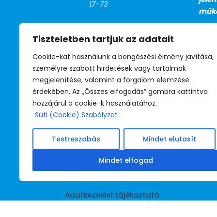
17-73
műkö
FAX

Tiszteletben tartjuk az adatait
+36 (1) 799-
27-13
Cookie-kat használunk a böngészési élmény javítása,
személyre szabott hirdetések vagy tartalmak
megjelenítése, valamint a forgalom elemzése
BM telefon

érdekében. Az „Összes elfogadás” gombra kattintva
39-530
hozzájárul a cookie-k használatához.
(titkárság)
Süti (Cookie) Szabályzat
39-531
(jogsegély)
Testreszabás
Mindet elutasít
39-532
(irodavezető)
Mindet elfogad
Adatkezelési tájékoztató