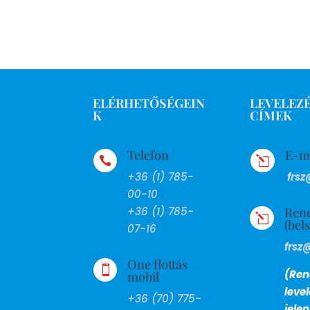
ELÉRHETŐSÉGEIN
LEVELEZÉ
K
CÍMEK
Telefon
E-m

l
+36 (1) 785-
frsz
00-10
Ren
+36 (1) 785-
l
(bel
07-16
frsz
One flottás

(Ren
mobil
leve
+36 (70) 775-
jele