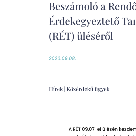
Beszámoló a Rendő
Érdekegyeztető Ta
(RÉT) üléséről
2020.09.08.
Hírek
|
Közérdekű ügyek
A RÉT 09.07-ei ülésén kezd