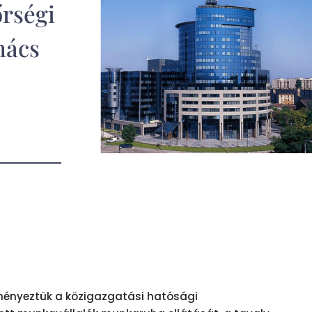
rségi
nács
eményeztük a közigazgatási hatósági