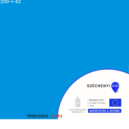
22110-1-42
Weboldal:
Juda