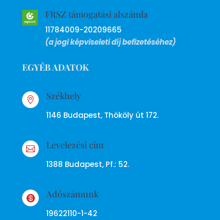
FRSZ támogatási alszámla
11784009-20209665
(a jogi képviseleti díj befizetéséhez)
EGYÉB ADATOK
Székhely

1146 Budapest, Thököly út 172.
Levelezési cím

1388 Budapest, Pf.: 52.
Adószámunk

19622110-1-42