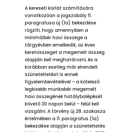
A kereseti korlát számítására
vonatkozóan a jogszabály 11.
paragrafusa új (1a) bekezdése
rögzíti, hogy amennyiben a
minimálbér havi összege a
tárgyévben emelkedik, az éves
keretösszeget a megemelt összeg
alapján kell meghatározni, és a
korábban esetleg már elrendelt
szüneteltetést is ennek
figyelembevételével – a kötelező
legkisebb munkabér megemelt
havi összegének hatálybalépését
követő 30 napon belül – felül kell
vizsgálni. A törvény új 28. szakasza
értelmében a 11. paragrafus (1a)
bekezdése alapján a szüneteltetés