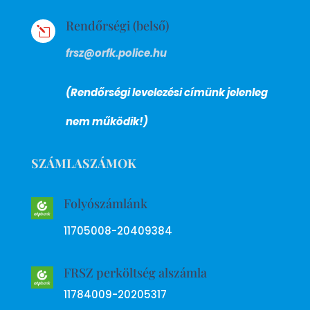
Rendőrségi (belső)
l
frsz@orfk.police.hu
(Rendőrségi levelezési címünk jelenleg
nem működik!)
SZÁMLASZÁMOK
Folyószámlánk
11705008-20409384
FRSZ perköltség alszámla
11784009-20205317