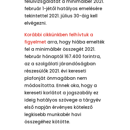
felülvizsgálatát a minimálbér 2021.
február 1-jétől hatályos emelésére
tekintettel 2021. július 30-áig kell
elvégezni.
Korábbi cikkünkben felhívtuk a
figyelmet
arra, hogy hiába emelték
fel a minimálbér összegét 2021.
február hónaptól 167.400 forintra,
az a szolgálati járandóságban
részesülők 2021. évi kereseti
plafonját önmagában nem
módosította. Ennek oka, hogy a
kereseti korlátot a jogszabály ez
ideig hatályos szövege a tárgyév
első napján érvényes kötelező
legkisebb munkabér havi
összegéhez kötötte.