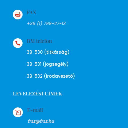
FAX

+36 (1) 799-27-13
BM telefon

39-530 (titkárság)
39-531 (jogsegély)
39-532 (irodavezető)
LEVELEZÉSI CÍMEK
E-mail
l
frsz@frsz.hu