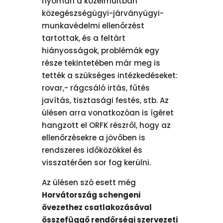
nyomán a közelmúltban
közegészségügyi-járványügyi-
munkavédelmi ellenőrzést
tartottak, és a feltárt
hiányosságok, problémák egy
része tekintetében már meg is
tették a szükséges intézkedéseket:
rovar,- rágcsáló irtás, fűtés
javítás, tisztasági festés, stb. Az
ülésen arra vonatkozóan is ígéret
hangzott el ORFK részről, hogy az
ellenőrzésekre a jövőben is
rendszeres időközökkel és
visszatérően sor fog kerülni.
Az ülésen szó esett még
Horvátország schengeni
övezethez csatlakozásával
összefüggő rendőrségi szervezeti