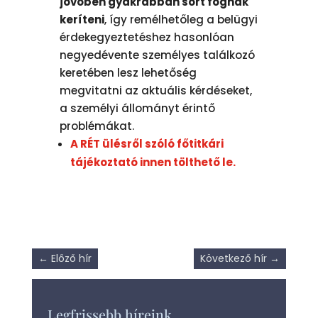
jövőben gyakrabban sort fognak
keríteni
, így remélhetőleg a belügyi
érdekegyeztetéshez hasonlóan
negyedévente személyes találkozó
keretében lesz lehetőség
megvitatni az aktuális kérdéseket,
a személyi állományt érintő
problémákat.
A RÉT ülésről szóló főtitkári
tájékoztató innen tölthető le.
←
Előző hír
Következő hír
→
Legfrissebb híreink