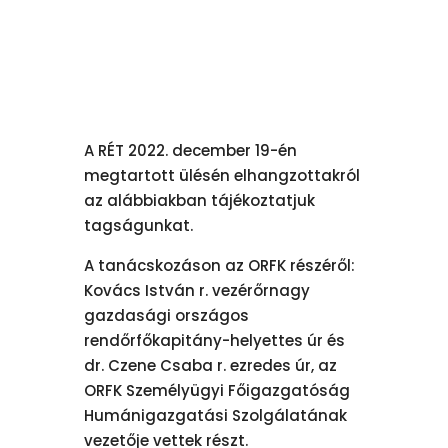
A RÉT 2022. december 19-én
megtartott ülésén elhangzottakról
az alábbiakban tájékoztatjuk
tagságunkat.
A tanácskozáson az ORFK részéről:
Kovács István r. vezérőrnagy
gazdasági országos
rendőrfőkapitány-helyettes úr és
dr. Czene Csaba r. ezredes úr, az
ORFK Személyügyi Főigazgatóság
Humánigazgatási Szolgálatának
vezetője vettek részt.