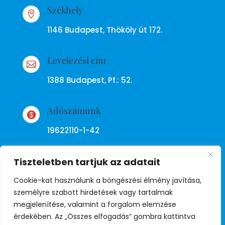
Székhely

1146 Budapest, Thököly út 172.
Levelezési cím

1388 Budapest, Pf.: 52.
Adószámunk

19622110-1-42
Tiszteletben tartjuk az adatait
Cookie-kat használunk a böngészési élmény javítása,
személyre szabott hirdetések vagy tartalmak
megjelenítése, valamint a forgalom elemzése
Adatkezelési tájékoztató
érdekében. Az „Összes elfogadás” gombra kattintva