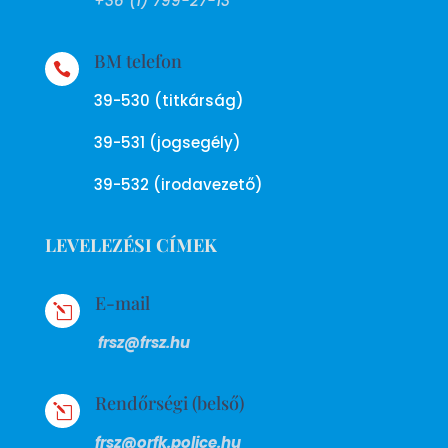
+36 (1) 799-27-13
BM telefon

39-530 (titkárság)
39-531 (jogsegély)
39-532 (irodavezető)
LEVELEZÉSI CÍMEK
E-mail
l
frsz@frsz.hu
Rendőrségi (belső)
l
frsz@orfk.police.hu