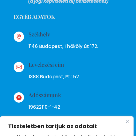
(a jogi képviseleti díj befizetéséhez)
EGYÉB ADATOK
Székhely

1146 Budapest, Thököly út 172.
Levelezési cím

1388 Budapest, Pf.: 52.
Adószámunk

19622110-1-42
Tiszteletben tartjuk az adatait