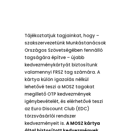
Tájékoztatjuk tagjainkat, hogy –
szakszervezetünk Munkástanácsok
Országos Szövetségében fennálló
tagságára építve – újabb
kedvezménykártyát biztosítunk
valamennyi FRSZ tag számára. A
kártya külön igazolás nélkül
lehetővé teszi a MOSZ tagokat
megillető OTP kedvezmények
igénybevételét, és elérhetővé teszi
az Euro Discount Club (EDC)
törzsvásárlói rendszer
kedvezményeit is.
A MOSZ kártya
által biztosított kedvezmények