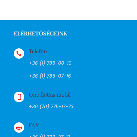
ELÉRHETŐSÉGEINK
Telefon

+36 (1) 785-00-10
+36 (1) 785-07-16
One flottás mobil

+36 (70) 775-17-73
FAX
