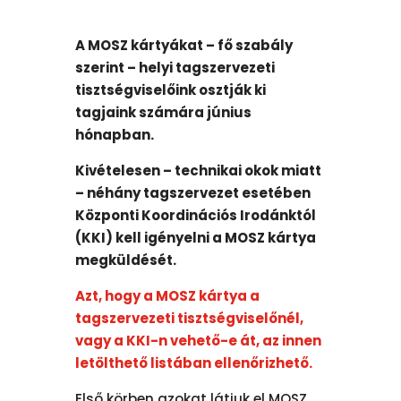
A MOSZ kártyákat – fő szabály
szerint – helyi tagszervezeti
tisztségviselőink osztják ki
tagjaink számára június
hónapban.
Kivételesen – technikai okok miatt
– néhány tagszervezet esetében
Központi Koordinációs Irodánktól
(KKI) kell igényelni a MOSZ kártya
megküldését.
Azt, hogy a MOSZ kártya a
tagszervezeti tisztségviselőnél,
vagy a KKI-n vehető-e át, az innen
letölthető listában ellenőrizhető.
Első körben azokat látjuk el MOSZ