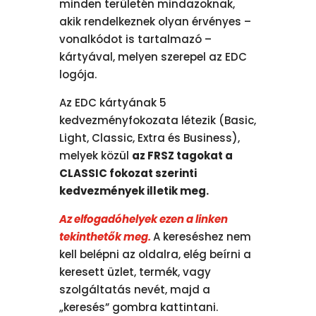
minden területén mindazoknak,
akik rendelkeznek olyan érvényes –
vonalkódot is tartalmazó –
kártyával, melyen szerepel az EDC
logója.
Az EDC kártyának 5
kedvezményfokozata létezik (Basic,
Light, Classic, Extra és Business),
melyek közül
az FRSZ tagokat a
CLASSIC fokozat szerinti
kedvezmények illetik meg.
Az elfogadóhelyek ezen a linken
tekinthetők meg.
A kereséshez nem
kell belépni az oldalra, elég beírni a
keresett üzlet, termék, vagy
szolgáltatás nevét, majd a
„keresés” gombra kattintani.