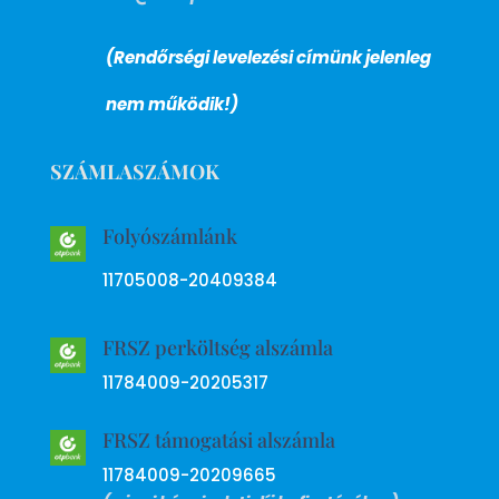
(Rendőrségi levelezési címünk jelenleg
nem működik!)
SZÁMLASZÁMOK
Folyószámlánk
11705008-20409384
FRSZ perköltség alszámla
11784009-20205317
FRSZ támogatási alszámla
11784009-20209665