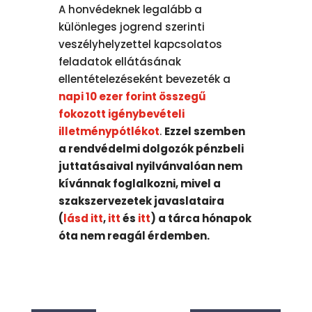
A honvédeknek legalább a
különleges jogrend szerinti
veszélyhelyzettel kapcsolatos
feladatok ellátásának
ellentételezéseként bevezeték a
napi 10 ezer forint összegű
fokozott igénybevételi
illetménypótlékot
.
Ezzel szemben
a rendvédelmi dolgozók pénzbeli
juttatásaival nyilvánvalóan nem
kívánnak foglalkozni, mivel a
szakszervezetek javaslataira
(
lásd itt
,
itt
és
itt
) a tárca hónapok
óta nem reagál érdemben.