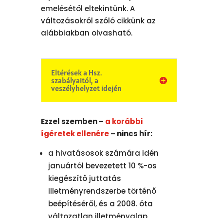
emelésétől eltekintünk. A
változásokról szóló cikkünk az
alábbiakban olvasható.
Eltérések a Hsz.
szabályaitól, a
veszélyhelyzet idején
Ezzel szemben –
a korábbi
ígéretek ellenére
– nincs hír:
a hivatásosok számára idén
januártól bevezetett 10 %-os
kiegészítő juttatás
illetményrendszerbe történő
beépítéséről, és a 2008. óta
változatlan illetményalap