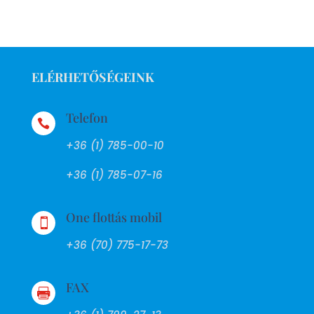
ELÉRHETŐSÉGEINK
Telefon

+36 (1) 785-00-10
+36 (1) 785-07-16
One flottás mobil

+36 (70) 775-17-73
FAX
