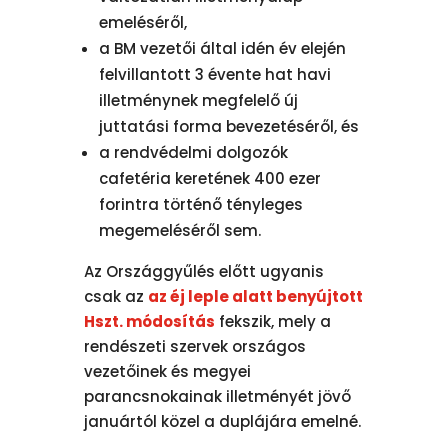
emeléséről,
a BM vezetői által idén év elején
felvillantott 3 évente hat havi
illetménynek megfelelő új
juttatási forma bevezetéséről, és
a rendvédelmi dolgozók
cafetéria keretének 400 ezer
forintra történő tényleges
megemeléséről sem.
Az Országgyűlés előtt ugyanis
csak az
az éj leple alatt benyújtott
Hszt. módosítás
fekszik, mely a
rendészeti szervek országos
vezetőinek és megyei
parancsnokainak illetményét jövő
januártól közel a duplájára emelné.