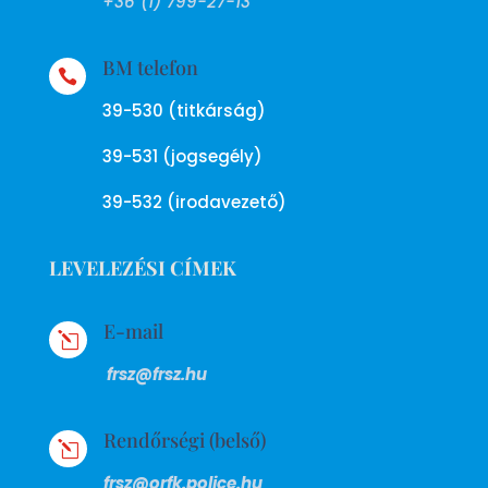
+36 (1) 799-27-13
BM telefon

39-530 (titkárság)
39-531 (jogsegély)
39-532 (irodavezető)
LEVELEZÉSI CÍMEK
E-mail
l
frsz@frsz.hu
Rendőrségi (belső)
l
frsz@orfk.police.hu