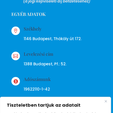
(a jogi képviseleti díj befizetéséhez)
EGYÉB ADATOK
Székhely

1146 Budapest, Thököly út 172.
Levelezési cím

1388 Budapest, Pf.: 52.
Adószámunk

19622110-1-42
Tiszteletben tartjuk az adatait