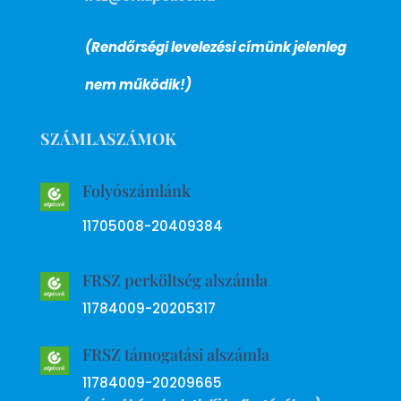
(Rendőrségi levelezési címünk jelenleg
nem működik!)
SZÁMLASZÁMOK
Folyószámlánk
11705008-20409384
FRSZ perköltség alszámla
11784009-20205317
FRSZ támogatási alszámla
11784009-20209665